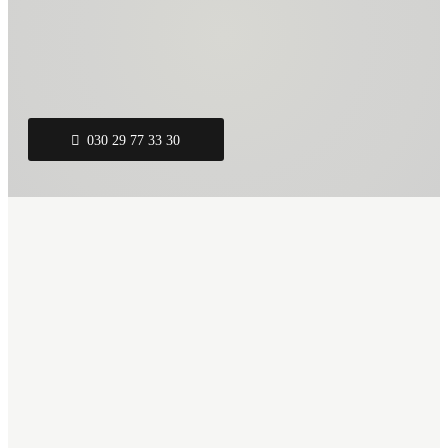
ch an und vereinbaren Sie einen
en Beratungstermin!
 auf Ihr Projekt!
030 29 77 33 30
ie Coworking Spaces' von Delafair so