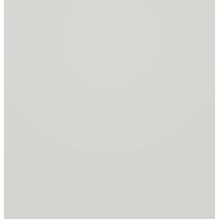
Immobilie
2011
ADAM-AWARD für
den Avocis
Messeauftritt
2010